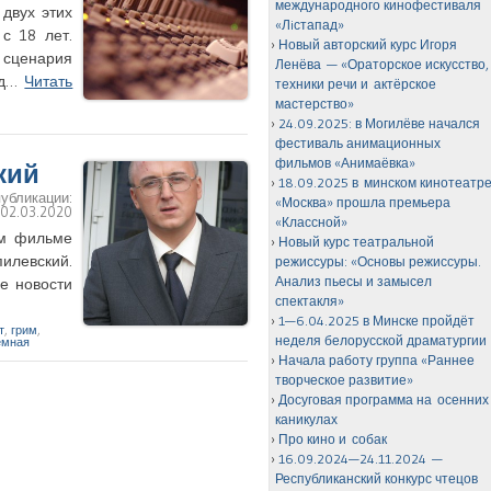
международного кинофестиваля
двух этих
«Лiстапад»
 с 18 лет.
Новый авторский курс Игоря
 сценария
Ленёва — «Ораторское искусство,
од…
Читать
техники речи и актёрское
мастерство»
24.09.2025: в Могилёве начался
фестиваль анимационных
фильмов «Анимаёвка»
кий
18.09.2025 в минском кинотеатр
публикации:
«Москва» прошла премьера
:
02.03.2020
«Классной»
ом фильме
Новый курс театральной
илевский.
режиссуры: «Основы режиссуры.
Анализ пьесы и замысел
е новости
спектакля»
1—6.04.2025 в Минске пройдёт
т
,
грим
,
неделя белорусской драматургии
ёмная
Начала работу группа «Раннее
творческое развитие»
Досуговая программа на осенних
каникулах
Про кино и собак
16.09.2024—24.11.2024 —
Республиканский конкурс чтецов