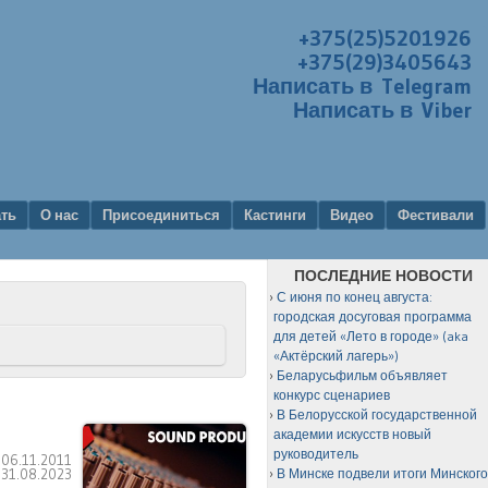
+375(25)5201926
+375(29)3405643
Написать в Telegram
Написать в Viber
ать
О нас
Присоединиться
Кастинги
Видео
Фестивали
ПОСЛЕДНИЕ НОВОСТИ
С июня по конец августа:
городская досуговая программа
для детей «Лето в городе» (aka
«Актёрский лагерь»)
Беларусьфильм объявляет
конкурс сценариев
В Белорусской государственной
академии искусств новый
руководитель
:
06.11.2011
:
31.08.2023
В Минске подвели итоги Минског