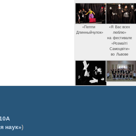
«Пеппи
«Я Вас всех
Длинныйчулок»
люблю»
на фестивале
«Розмаїті
Самоцвіти»
во Львове
10А
я наук»
)