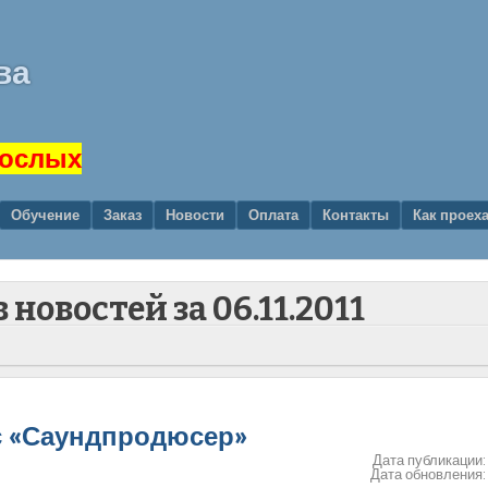
ва
рослых
Обучение
Заказ
Новости
Оплата
Контакты
Как проех
 новостей за
06.11.2011
с «Саундпродюсер»
Дата публикации
Дата обновления