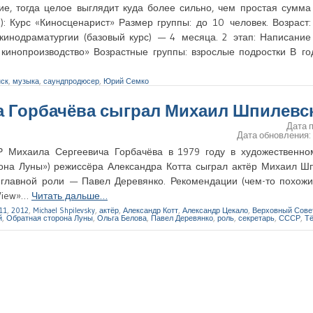
е, тогда целое выглядит куда более сильно, чем простая сумма 
: Курс «Киносценарист» Размер группы: до 10 человек. Возраст:
кинодраматургии (базовый курс) — 4 месяца. 2 этап: Написание
кинопроизводство» Возрастные группы: взрослые подростки В г
ск
,
музыка
,
саундпродюсер
,
Юрий Семко
а Горбачёва сыграл Михаил Шпилевс
Дата 
Дата обновления
Р Михаила Сергеевича Горбачёва в 1979 году в художественн
она Луны») режиссёра Александра Котта сыграл актёр Михаил Шп
лавной роли — Павел Деревянко. Рекомендации (чем-то похожи
«View»…
Читать дальше…
11
,
2012
,
Michael Shpilevsky
,
актёр
,
Александр Котт
,
Александр Цекало
,
Верховный Сове
й
,
Обратная сторона Луны
,
Ольга Белова
,
Павел Деревянко
,
роль
,
секретарь
,
СССР
,
Т