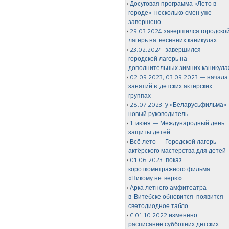
Досуговая программа «Лето в
городе»: несколько смен уже
завершено
29.03.2024 завершился городско
лагерь на весенних каникулах
23.02.2024: завершился
городской лагерь на
дополнительных зимних каникула
02.09.2023, 03.09.2023 — начала
занятий в детских актёрских
группах
28.07.2023: у «Беларусьфильма»
новый руководитель
1 июня — Международный день
защиты детей
Всё лето — Городской лагерь
актёрского мастерства для детей
01.06.2023: показ
короткометражного фильма
«Никому не верю»
Арка летнего амфитеатра
в Витебске обновится: появится
светодиодное табло
C 01.10.2022 изменено
расписание субботних детских