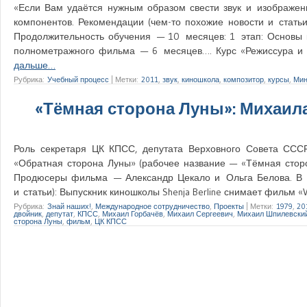
«Если Вам удаётся нужным образом свести звук и изображени
компонентов. Рекомендации (чем-то похожие новости и статьи)
Продолжительность обучения — 10 месяцев: 1 этап: Основы 
полнометражного фильма — 6 месяцев…. Курс «Режиссура и 
дальше…
Рубрика:
Учебный процесс
|
Метки:
2011
,
звук
,
киношкола
,
композитор
,
курсы
,
Мин
«Тёмная сторона Луны»: Михаил
Роль секретаря ЦК КПСС, депутата Верховного Совета ССС
«Обратная сторона Луны» (рабочее название — «Тёмная стор
Продюсеры фильма — Александр Цекало и Ольга Белова. В г
и статьи): Выпускник киношколы Shenja Berline снимает фильм 
Рубрика:
Знай наших!
,
Международное сотрудничество
,
Проекты
|
Метки:
1979
,
20
двойник
,
депутат
,
КПСС
,
Михаил Горбачёв
,
Михаил Сергеевич
,
Михаил Шпилевски
сторона Луны
,
фильм
,
ЦК КПСС