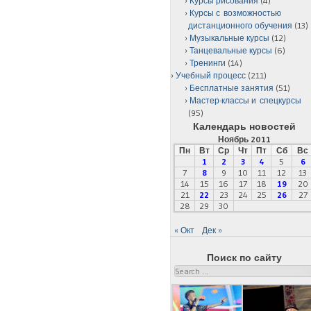
Курсы рисования
(4)
Курсы с возможностью
дистанционного обучения
(13)
Музыкальные курсы
(12)
Танцевальные курсы
(6)
Тренинги
(14)
Учебный процесс
(211)
Бесплатные занятия
(51)
Мастер-классы и спецкурсы
(95)
Календарь новостей
Ноябрь 2011
Пн
Вт
Ср
Чт
Пт
Сб
Вс
1
2
3
4
5
6
7
8
9
10
11
12
13
14
15
16
17
18
19
20
21
22
23
24
25
26
27
28
29
30
« Окт
Дек »
Поиск по сайту
Search