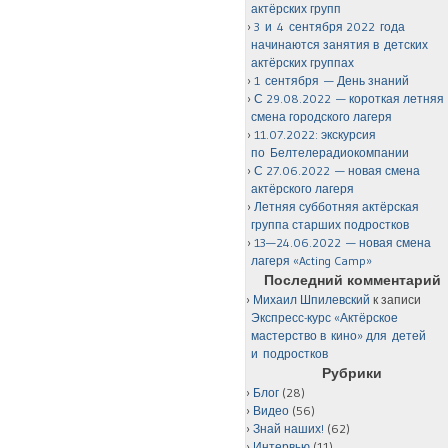
актёрских групп
3 и 4 сентября 2022 года
начинаются занятия в детских
актёрских группах
1 сентября — День знаний
С 29.08.2022 — короткая летняя
смена городского лагеря
11.07.2022: экскурсия
по Белтелерадиокомпании
С 27.06.2022 — новая смена
актёрского лагеря
Летняя субботняя актёрская
группа старших подростков
13—24.06.2022 — новая смена
лагеря «Acting Camp»
Последний комментарий
Михаил Шпилевский
к записи
Экспресс-курс «Актёрское
мастерство в кино» для детей
и подростков
Рубрики
Блог
(28)
Видео
(56)
Знай наших!
(62)
Интервью
(11)